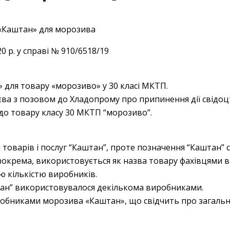
0 р. у справі № 910/6518/19
 для товару «морозиво» у 30 класі МКТП.
єва з позовом до Хладопрому про припинення дії свідоцт
о товару класу 30 МКТП “морозиво”.
я товарів і послуг “Каштан”, проте позначення “Каштан”
, зокрема, використовується як назва товару фахівцями
ю кількістю виробників.
штан” використовувалося декількома виробниками.
виробниками морозива «Каштан», що свідчить про загаль