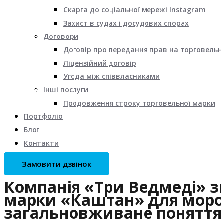
Скарга до соціальної мережі Instagram
Захист в судах і досудових спорах
Договори
Договір про передання прав на торговель
Ліцензійний договір
Угода між співвласниками
Інші послуги
Продовження строку торговельної марки
Портфоліо
Блог
Контакти
Замовити дзвінок
Компанія «Три Ведмеді» з
марки «Каштан» для мороз
загальновживане поняття 