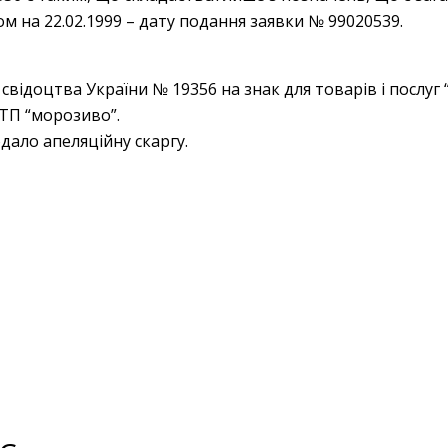
м на 22.02.1999 – дату подання заявки № 99020539.
свідоцтва України № 19356 на знак для товарів і послу
ТП “морозиво”.
дало апеляційну скаргу.