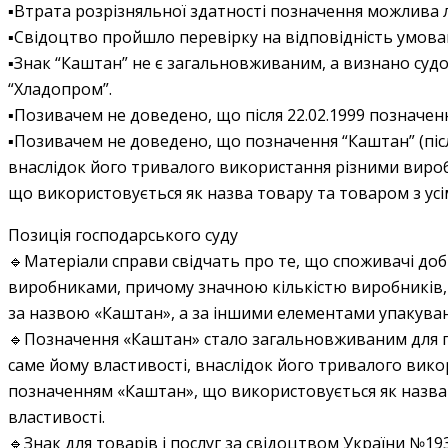
▪️Втрата розрізняльної здатності позначення можлива л
▪️Свідоцтво пройшло перевірку на відповідність умова
▪️Знак “Каштан” не є загальновживаним, а визнано суд
“Хладопром”.
▪️Позивачем не доведено, що після 22.02.1999 познач
▪️Позивачем не доведено, що позначення “Каштан” (пі
внаслідок його тривалого використання різними вироб
що використовується як назва товару та товаром з ус
Позиція господарського суду
🔹Матеріали справи свідчать про те, що споживачі добр
виробниками, причому значною кількістю виробників,
за назвою «Каштан», а за іншими елементами упакува
🔹Позначення «Каштан» стало загальновживаним для п
саме йому властивості, внаслідок його тривалого викор
позначенням «Каштан», що використовується як назва 
властивості.
🔹Знак для товарів і послуг за свідоцтвом України №1