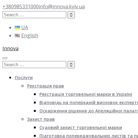
+380985331000
info@innova.kyiv.ua
Search
for:
UA
English
Innova
Search
for:
Послуги
Реєстрація прав
Реєстрація торговельної марки в Україні
Відповідь на попередній висновок експерт
Оскарження рішення до Апеляційної палат
Захист прав
Судовий захист торговельної марки
Підготовка попереджувальних листів та п