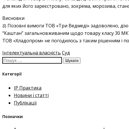
для яких його зареєстровано, зокрема, морозива, стано
Висновки
⚖️ Позовні вимоги ТОВ «Три Ведмеді» задоволено, дію 
“Каштан” загальновживаним щодо товару класу 30 МК
ТОВ «Хладопром» не погодилось з таким рішенням і по
Інтелектуальна власність
Суд
Пошук:
Категорії
IP Практика
Новини і статті
Публікації
Позначки