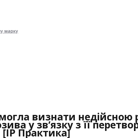
ну марку
могла визнати недійсною 
ива у зв’язку з її перетво
[IP Практика]