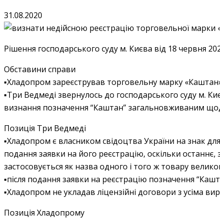
31.08.2020
Рішення господарського суду м. Києва від 18 червня 202
Обставини справи
▪️Хладопром зареєстрував торговельну марку «Каштан»
▪️Три Ведмеді звернулось до господарського суду м. Ки
визнання позначення “Каштан” загальновживаним щод
Позиція Три Ведмеді
▪️Хладопром є власником свідоцтва України на знак дл
подання заявки на його реєстрацію, оскільки останнє
застосовується як назва одного і того ж товару велико
▪️після подання заявки на реєстрацію позначення “Ка
▪️Хладопром не укладав ліцензійні договори з усіма 
Позиція Хладопрому