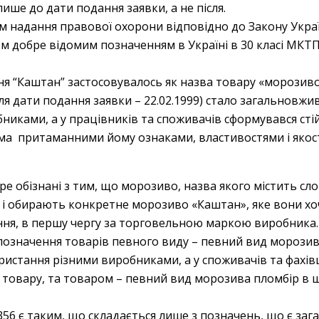
ише до дати подання заявки, а не після.
м надання правової охорони відповідно до Закону Україн
ом добре відомим позначенням в Україні в 30 класі МКТП
ення “Каштан” застосовувалось як назва товару «морози
сля дати подання заявки – 22.02.1999) стало загальнов
никами, а у працівників та споживачів сформувався сті
іма притаманними йому ознаками, властивостями і якос
е обізнані з тим, що морозиво, назва якого містить сло
 і обирають конкретне морозиво «Каштан», яке вони хо
ння, в першу чергу за торговельною маркою виробника.
означення товарів певного виду – певний вид морозива
истання різними виробниками, а у споживачів та фахівці
товару, та товаром – певний вид морозива пломбір в ш
9356 є таким, що складається лише з позначень, що є з