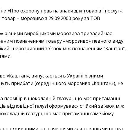
и «Про охорону прав на знаки для товарів і послуг».
 товар – морозиво з 29.09.2000 року за ТОВ
во» різними виробниками морозива тривалий час.
живаним позначенням товару «морозиво» певного виду,
йкий і нерозривний зв`язок між позначенням “Каштан”,
тями.
во «Каштан», випускається в Україні різними
чуть придбати (серед іншого морозива «Каштан»), не
 пломбір в шоколадній глазурі, що має притаманні
в відповідної галузі сформувався стійкий зв`язок між
околадній глазурі, що має притаманні саме йому
агальновживаними позначеннями для товарів чи послуг,