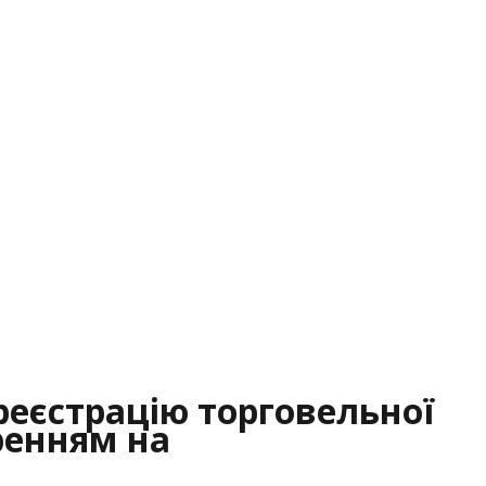
реєстрацію торговельної
ренням на