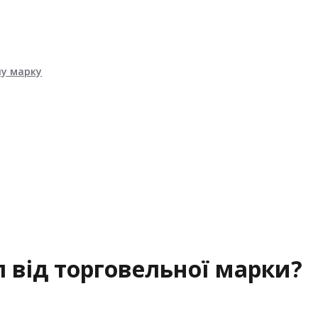
ну марку
п від торговельної марки?