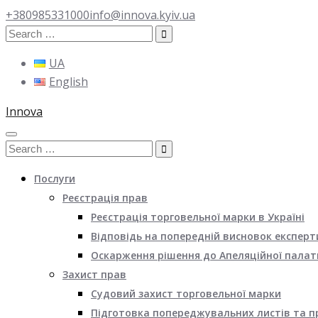
+380985331000
info@innova.kyiv.ua
Search
for:
UA
English
Innova
Search
for:
Послуги
Реєстрація прав
Реєстрація торговельної марки в Україні
Відповідь на попередній висновок експерт
Оскарження рішення до Апеляційної палат
Захист прав
Судовий захист торговельної марки
Підготовка попереджувальних листів та п