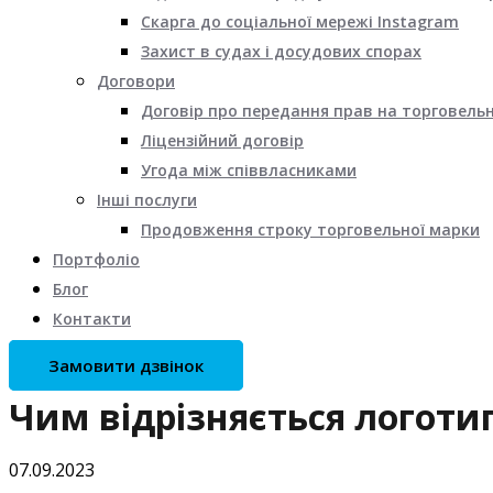
Скарга до соціальної мережі Instagram
Захист в судах і досудових спорах
Договори
Договір про передання прав на торговель
Ліцензійний договір
Угода між співвласниками
Інші послуги
Продовження строку торговельної марки
Портфоліо
Блог
Контакти
Замовити дзвінок
Чим відрізняється логоти
07.09.2023