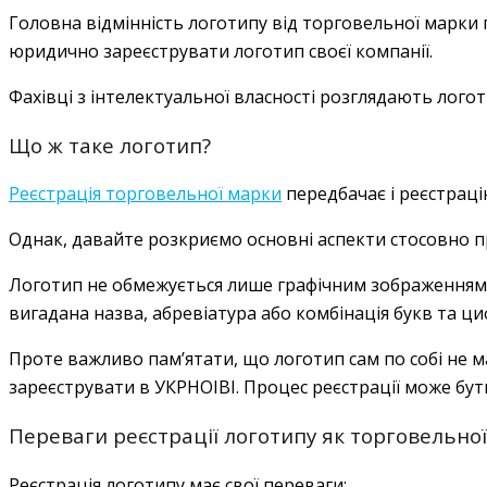
Головна відмінність логотипу від торговельної марки 
юридично зареєструвати логотип своєї компанії.
Фахівці з інтелектуальної власності розглядають лого
Що ж таке логотип?
Реєстрація торговельної марки
передбачає і реєстраці
Однак, давайте розкриємо основні аспекти стосовно п
Логотип не обмежується лише графічним зображенням. В
вигадана назва, абревіатура або комбінація букв та ци
Проте важливо пам’ятати, що логотип сам по собі не м
зареєструвати в УКРНОІВІ. Процес реєстрації може бут
Переваги реєстрації логотипу як торговельно
Реєстрація логотипу має свої переваги: