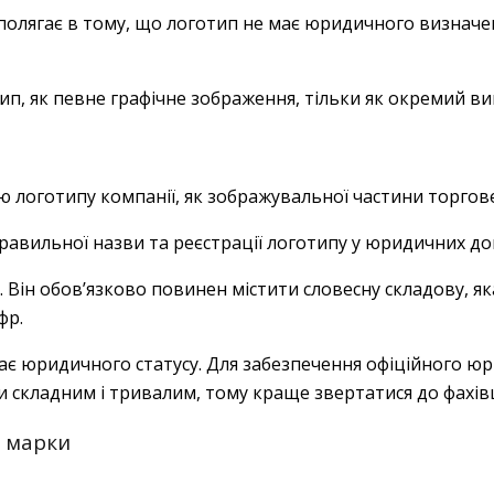
полягає в тому, що логотип не має юридичного визначе
тип, як певне графічне зображення, тільки як окремий в
ю логотипу компанії, як зображувальної частини торгов
равильної назви та реєстрації логотипу у юридичних до
ін обов’язково повинен містити словесну складову, яка
фр.
ає юридичного статусу. Для забезпечення офіційного юр
и складним і тривалим, тому краще звертатися до фахів
ї марки